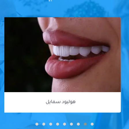
هوليود سمايل