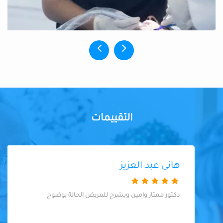
التقييمات
هانى عبد العزيز
دكتور ممتاز وامين ويشرح للمريض الحالة بوضوح