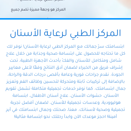
المركز هو وجهةً مميزة تضم جميع
احتياجات الأسنان تحت سقف واحد،
وتضمن لك حلاً شاملًا لجميع
المركز الطبي لرعاية الأسنان
مشكلات أسنانك بفضل فريقنا
ابتسامتك سرّ جمالك مع المركز الطبي لرعاية الأسنان! نوفر لك
المتخصص ذوي الخبرة، ستجد نفسك
كل ما تحتاجه للحصول على ابتسامة صحية وجذابة من خلال علاج
شامل ومتكامل للأسنان والفكّ بأحدث الأجهزة الطبية، تحت
في أيد أمينة تلبي احتياجاتك بكل
إشراف فريق من الخبراء لضمان أدق النتائج وفقًا لأعلى معايير
احترافية ودقة.
الجودة. نقدم جراحات فورية وعامة بأقصى درجات الدقة والراحة،
بالإضافة إلى تركيبات ثابتة ومتحركة لتحسين وظائف الفم وتعزيز
جمال ابتسامتك. كما نوفر خدمات تجميلية متكاملة تشمل تقويم
الأسنان، حشوات الأسنان، علاج أسنان الأطفال، ابتسامة
هوليوودية، وعدسات تجميلية للأسنان، لضمان أفضل تجربة
تجميلية وصحية لأسنانك. معنا، صحتك وجمال ابتسامتك في أيدٍ
أمينة! احجز موعدك الآن وابدأ رحلتك نحو ابتسامة مثالية!