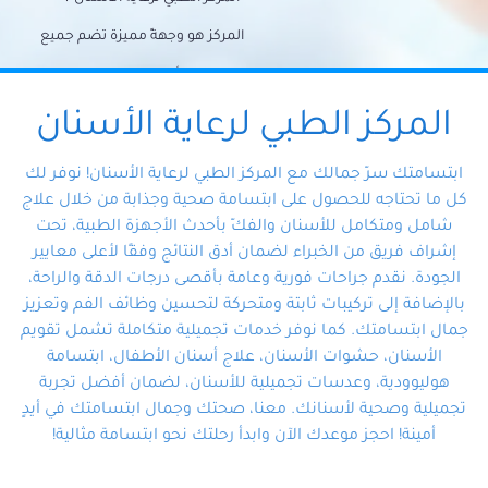
المركز هو وجهةً مميزة تضم جميع
احتياجات الأسنان تحت سقف واحد،
وتضمن لك حلاً شاملًا لجميع
المركز الطبي لرعاية الأسنان
مشكلات أسنانك بفضل فريقنا
ابتسامتك سرّ جمالك مع المركز الطبي لرعاية الأسنان! نوفر لك
المتخصص ذوي الخبرة، ستجد نفسك
كل ما تحتاجه للحصول على ابتسامة صحية وجذابة من خلال علاج
شامل ومتكامل للأسنان والفكّ بأحدث الأجهزة الطبية، تحت
في أيد أمينة تلبي احتياجاتك بكل
إشراف فريق من الخبراء لضمان أدق النتائج وفقًا لأعلى معايير
احترافية ودقة.
الجودة. نقدم جراحات فورية وعامة بأقصى درجات الدقة والراحة،
بالإضافة إلى تركيبات ثابتة ومتحركة لتحسين وظائف الفم وتعزيز
جمال ابتسامتك. كما نوفر خدمات تجميلية متكاملة تشمل تقويم
الأسنان، حشوات الأسنان، علاج أسنان الأطفال، ابتسامة
هوليوودية، وعدسات تجميلية للأسنان، لضمان أفضل تجربة
تجميلية وصحية لأسنانك. معنا، صحتك وجمال ابتسامتك في أيدٍ
أمينة! احجز موعدك الآن وابدأ رحلتك نحو ابتسامة مثالية!