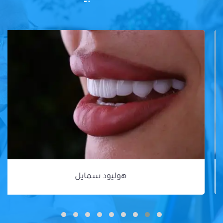
هوليود سمايل