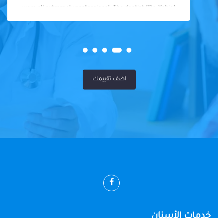
were all extremely professional. The dentist (Dr. Yahia)
was fantastic - knowledgeable, skilled, and so friendly. I
felt well taken care of throughout my visit. Highly
recommended!
اضف تقييمك
خدمات الأسنان