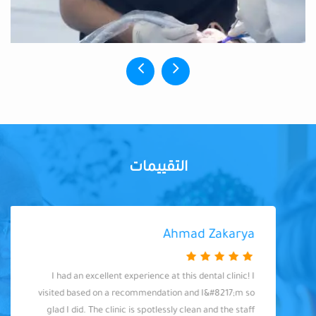
التقييمات
Ahmad Zakarya
I had an excellent experience at this dental clinic! I
visited based on a recommendation and I&#8217;m so
glad I did. The clinic is spotlessly clean and the staff