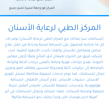
المركز هو وجهةً مميزة تضم جميع
احتياجات الأسنان تحت سقف واحد،
وتضمن لك حلاً شاملًا لجميع
المركز الطبي لرعاية الأسنان
مشكلات أسنانك بفضل فريقنا
ابتسامتك سرّ جمالك مع المركز الطبي لرعاية الأسنان! نوفر لك
المتخصص ذوي الخبرة، ستجد نفسك
كل ما تحتاجه للحصول على ابتسامة صحية وجذابة من خلال علاج
شامل ومتكامل للأسنان والفكّ بأحدث الأجهزة الطبية، تحت
في أيد أمينة تلبي احتياجاتك بكل
إشراف فريق من الخبراء لضمان أدق النتائج وفقًا لأعلى معايير
احترافية ودقة.
الجودة. نقدم جراحات فورية وعامة بأقصى درجات الدقة والراحة،
بالإضافة إلى تركيبات ثابتة ومتحركة لتحسين وظائف الفم وتعزيز
جمال ابتسامتك. كما نوفر خدمات تجميلية متكاملة تشمل تقويم
الأسنان، حشوات الأسنان، علاج أسنان الأطفال، ابتسامة
هوليوودية، وعدسات تجميلية للأسنان، لضمان أفضل تجربة
تجميلية وصحية لأسنانك. معنا، صحتك وجمال ابتسامتك في أيدٍ
أمينة! احجز موعدك الآن وابدأ رحلتك نحو ابتسامة مثالية!