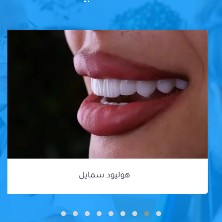
هوليود سمايل