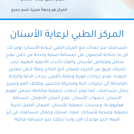
المركز هو وجهةً مميزة تضم جميع
احتياجات الأسنان تحت سقف واحد،
وتضمن لك حلاً شاملًا لجميع
المركز الطبي لرعاية الأسنان
مشكلات أسنانك بفضل فريقنا
ابتسامتك سرّ جمالك مع المركز الطبي لرعاية الأسنان! نوفر لك
المتخصص ذوي الخبرة، ستجد نفسك
كل ما تحتاجه للحصول على ابتسامة صحية وجذابة من خلال علاج
شامل ومتكامل للأسنان والفكّ بأحدث الأجهزة الطبية، تحت
في أيد أمينة تلبي احتياجاتك بكل
إشراف فريق من الخبراء لضمان أدق النتائج وفقًا لأعلى معايير
احترافية ودقة.
الجودة. نقدم جراحات فورية وعامة بأقصى درجات الدقة والراحة،
بالإضافة إلى تركيبات ثابتة ومتحركة لتحسين وظائف الفم وتعزيز
جمال ابتسامتك. كما نوفر خدمات تجميلية متكاملة تشمل تقويم
الأسنان، حشوات الأسنان، علاج أسنان الأطفال، ابتسامة
هوليوودية، وعدسات تجميلية للأسنان، لضمان أفضل تجربة
تجميلية وصحية لأسنانك. معنا، صحتك وجمال ابتسامتك في أيدٍ
أمينة! احجز موعدك الآن وابدأ رحلتك نحو ابتسامة مثالية!