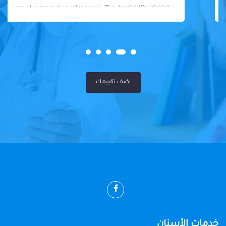
were all extremely professional. The dentist (Dr. Yahia)
was fantastic - knowledgeable, skilled, and so friendly. I
felt well taken care of throughout my visit. Highly
recommended!
اضف تقييمك
خدمات الأسنان