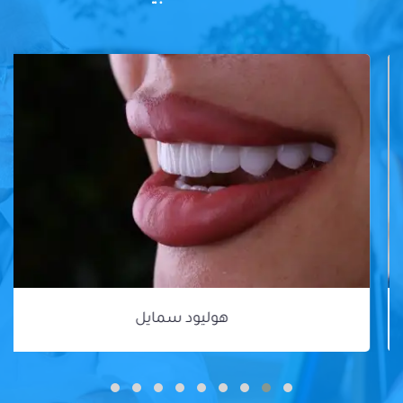
هوليود سمايل