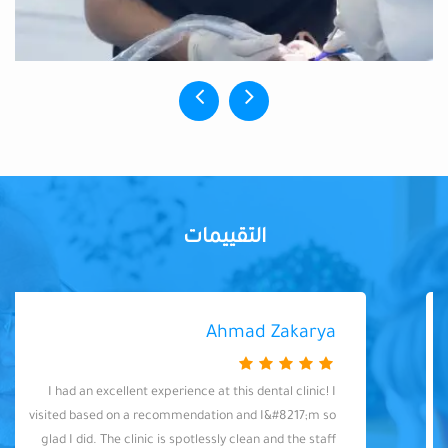
التقييمات
Ahmad Zakarya
I had an excellent experience at this dental clinic! I
visited based on a recommendation and I&#8217;m so
glad I did. The clinic is spotlessly clean and the staff