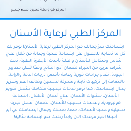
المركز هو وجهةً مميزة تضم جميع
احتياجات الأسنان تحت سقف واحد،
وتضمن لك حلاً شاملًا لجميع
المركز الطبي لرعاية الأسنان
مشكلات أسنانك بفضل فريقنا
ابتسامتك سرّ جمالك مع المركز الطبي لرعاية الأسنان! نوفر لك
المتخصص ذوي الخبرة، ستجد نفسك
كل ما تحتاجه للحصول على ابتسامة صحية وجذابة من خلال علاج
شامل ومتكامل للأسنان والفكّ بأحدث الأجهزة الطبية، تحت
في أيد أمينة تلبي احتياجاتك بكل
إشراف فريق من الخبراء لضمان أدق النتائج وفقًا لأعلى معايير
احترافية ودقة.
الجودة. نقدم جراحات فورية وعامة بأقصى درجات الدقة والراحة،
بالإضافة إلى تركيبات ثابتة ومتحركة لتحسين وظائف الفم وتعزيز
جمال ابتسامتك. كما نوفر خدمات تجميلية متكاملة تشمل تقويم
الأسنان، حشوات الأسنان، علاج أسنان الأطفال، ابتسامة
هوليوودية، وعدسات تجميلية للأسنان، لضمان أفضل تجربة
تجميلية وصحية لأسنانك. معنا، صحتك وجمال ابتسامتك في أيدٍ
أمينة! احجز موعدك الآن وابدأ رحلتك نحو ابتسامة مثالية!