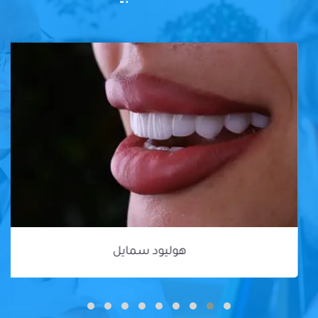
هوليود سمايل