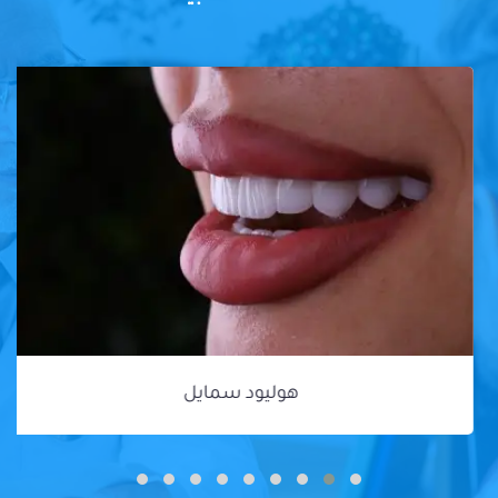
هوليود سمايل