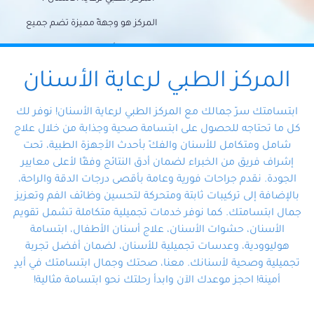
المركز هو وجهةً مميزة تضم جميع
احتياجات الأسنان تحت سقف واحد،
وتضمن لك حلاً شاملًا لجميع
المركز الطبي لرعاية الأسنان
مشكلات أسنانك بفضل فريقنا
ابتسامتك سرّ جمالك مع المركز الطبي لرعاية الأسنان! نوفر لك
المتخصص ذوي الخبرة، ستجد نفسك
كل ما تحتاجه للحصول على ابتسامة صحية وجذابة من خلال علاج
شامل ومتكامل للأسنان والفكّ بأحدث الأجهزة الطبية، تحت
في أيد أمينة تلبي احتياجاتك بكل
إشراف فريق من الخبراء لضمان أدق النتائج وفقًا لأعلى معايير
احترافية ودقة.
الجودة. نقدم جراحات فورية وعامة بأقصى درجات الدقة والراحة،
بالإضافة إلى تركيبات ثابتة ومتحركة لتحسين وظائف الفم وتعزيز
جمال ابتسامتك. كما نوفر خدمات تجميلية متكاملة تشمل تقويم
الأسنان، حشوات الأسنان، علاج أسنان الأطفال، ابتسامة
هوليوودية، وعدسات تجميلية للأسنان، لضمان أفضل تجربة
تجميلية وصحية لأسنانك. معنا، صحتك وجمال ابتسامتك في أيدٍ
أمينة! احجز موعدك الآن وابدأ رحلتك نحو ابتسامة مثالية!