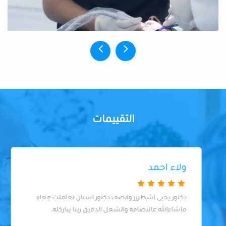
التقييمات
ولاء احمد
دكتور يحيى اشطررر وانضف دكتور اسنان تعاملت معاه
ماشاءالله عالنضافة والشغل الدقيق ربنا يباركله.