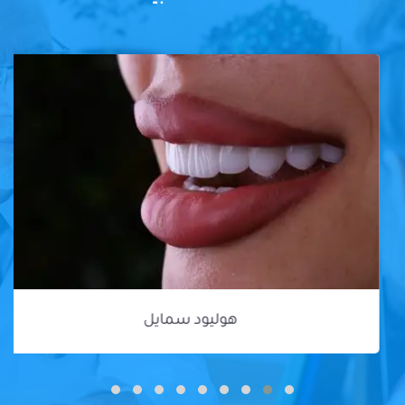
هوليود سمايل