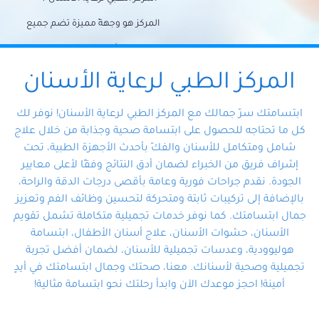
المركز هو وجهةً مميزة تضم جميع
احتياجات الأسنان تحت سقف واحد،
وتضمن لك حلاً شاملًا لجميع
المركز الطبي لرعاية الأسنان
مشكلات أسنانك بفضل فريقنا
ابتسامتك سرّ جمالك مع المركز الطبي لرعاية الأسنان! نوفر لك
المتخصص ذوي الخبرة، ستجد نفسك
كل ما تحتاجه للحصول على ابتسامة صحية وجذابة من خلال علاج
شامل ومتكامل للأسنان والفكّ بأحدث الأجهزة الطبية، تحت
في أيد أمينة تلبي احتياجاتك بكل
إشراف فريق من الخبراء لضمان أدق النتائج وفقًا لأعلى معايير
احترافية ودقة.
الجودة. نقدم جراحات فورية وعامة بأقصى درجات الدقة والراحة،
بالإضافة إلى تركيبات ثابتة ومتحركة لتحسين وظائف الفم وتعزيز
جمال ابتسامتك. كما نوفر خدمات تجميلية متكاملة تشمل تقويم
الأسنان، حشوات الأسنان، علاج أسنان الأطفال، ابتسامة
هوليوودية، وعدسات تجميلية للأسنان، لضمان أفضل تجربة
تجميلية وصحية لأسنانك. معنا، صحتك وجمال ابتسامتك في أيدٍ
أمينة! احجز موعدك الآن وابدأ رحلتك نحو ابتسامة مثالية!