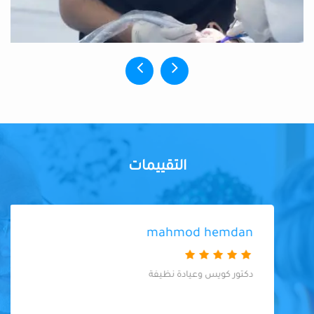
التقييمات
mahmod hemdan
دكتور كويس وعيادة نظيفة