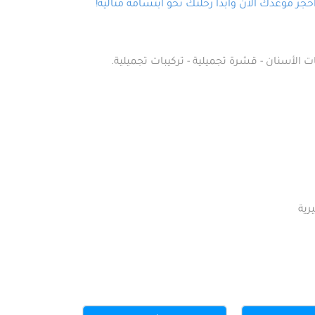
ز موعدك الآن وابدأ رحلتك نحو ابتسامة مثالية!
ت الأسنان - قشرة تجميلية - تركيبات تجميلية.
رية