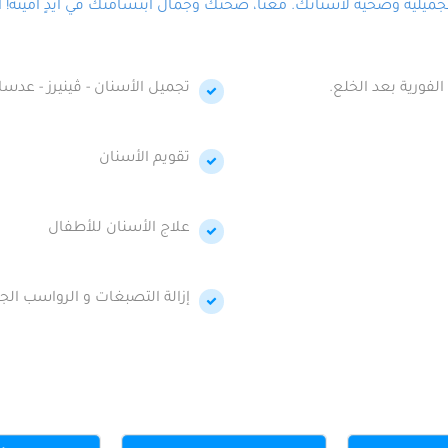
لية وصحية لأسنانك. معنا، صحتك وجمال ابتسامتك في أيدٍ أمينة! احج
الفورية بعد الخلع.
تجميل الأسنان - ڤينيرز - عدسا
تقويم الأسنان
علاج الأسنان للأطفال
إزالة التصبغات و الرواسب الجي