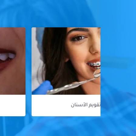
هوليود سمايل