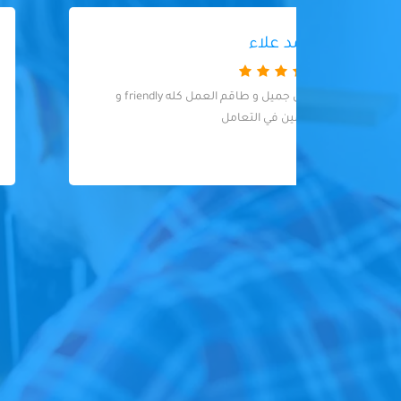
ايناس محمد خميس
المكان جميل و طاقم العمل كله friendly و
ربنا يبارك له و يجعل كل حاجة بيعملها في
ميزان حسناته دكتور انسان بكل ما تحمله
الكلمة من معنى و ممتاز جدا و فاهم اوي في
شغله و لما بيطلب علاج او اشاعات بتبقي
فعلا الحالة محتاجة بيحاول علي قد ما يقدر ما
يجيش علي المريض او يكلفه كتير