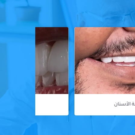
ڤينير الأسنان