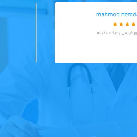
Aidarus Sharif
بصراحه المكان و الخدمة رائعة والسعر
very
مناسب جدا شكرا لك يا د/ يحيى