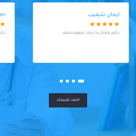
mahmod hemdan
دكتور كويس وعيادة نظيفة
اضف تقييمك