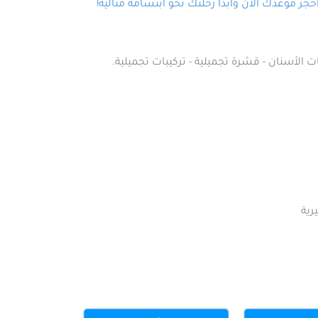
ز موعدك الآن وابدأ رحلتك نحو ابتسامة مثالية!
ت الأسنان - قشرة تجميلية - تركيبات تجميلية.
رية