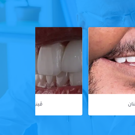
ڤينير الأسنان