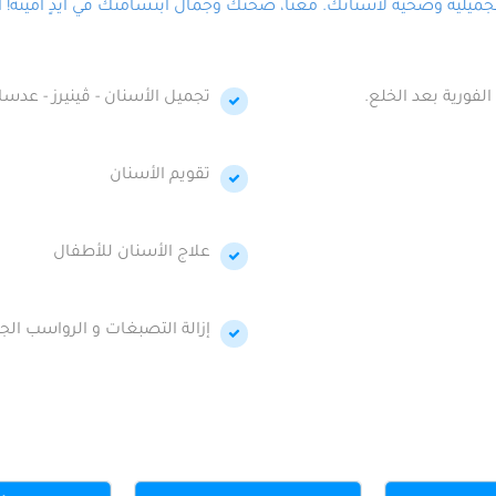
لية وصحية لأسنانك. معنا، صحتك وجمال ابتسامتك في أيدٍ أمينة! احج
الفورية بعد الخلع.
تجميل الأسنان - ڤينيرز - عدسا
تقويم الأسنان
علاج الأسنان للأطفال
إزالة التصبغات و الرواسب الجي