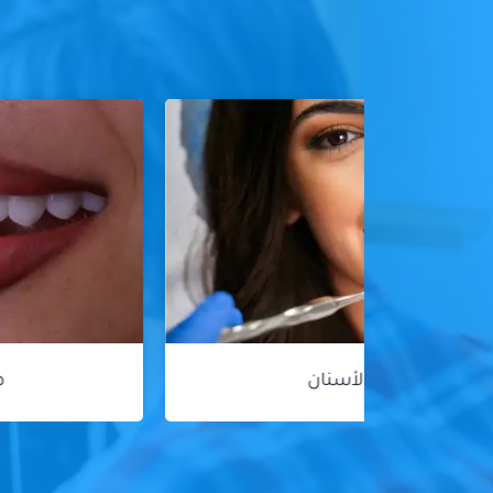
هوليود سمايل