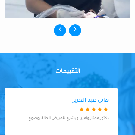
التقييمات
هانى عبد العزيز
دكتور ممتاز وامين ويشرح للمريض الحالة بوضوح