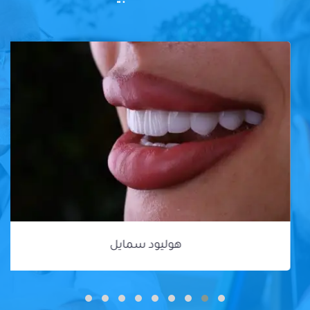
هوليود سمايل