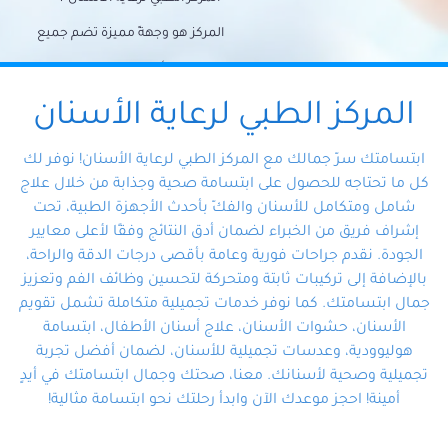
المركز هو وجهةً مميزة تضم جميع
احتياجات الأسنان تحت سقف واحد،
وتضمن لك حلاً شاملًا لجميع
المركز الطبي لرعاية الأسنان
مشكلات أسنانك بفضل فريقنا
ابتسامتك سرّ جمالك مع المركز الطبي لرعاية الأسنان! نوفر لك
المتخصص ذوي الخبرة، ستجد نفسك
كل ما تحتاجه للحصول على ابتسامة صحية وجذابة من خلال علاج
شامل ومتكامل للأسنان والفكّ بأحدث الأجهزة الطبية، تحت
في أيد أمينة تلبي احتياجاتك بكل
إشراف فريق من الخبراء لضمان أدق النتائج وفقًا لأعلى معايير
احترافية ودقة.
الجودة. نقدم جراحات فورية وعامة بأقصى درجات الدقة والراحة،
بالإضافة إلى تركيبات ثابتة ومتحركة لتحسين وظائف الفم وتعزيز
جمال ابتسامتك. كما نوفر خدمات تجميلية متكاملة تشمل تقويم
الأسنان، حشوات الأسنان، علاج أسنان الأطفال، ابتسامة
هوليوودية، وعدسات تجميلية للأسنان، لضمان أفضل تجربة
تجميلية وصحية لأسنانك. معنا، صحتك وجمال ابتسامتك في أيدٍ
أمينة! احجز موعدك الآن وابدأ رحلتك نحو ابتسامة مثالية!