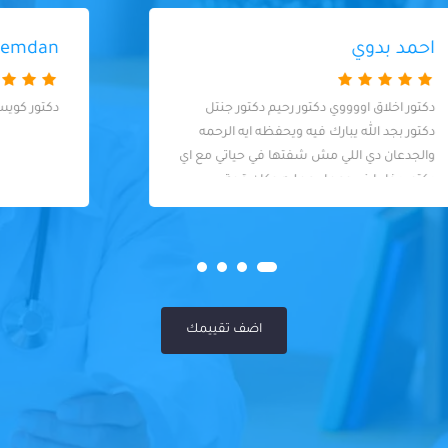
mahmod hemdan
دكتور كويس وعيادة نظيفة
اضف تقييمك