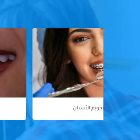
هوليود سمايل