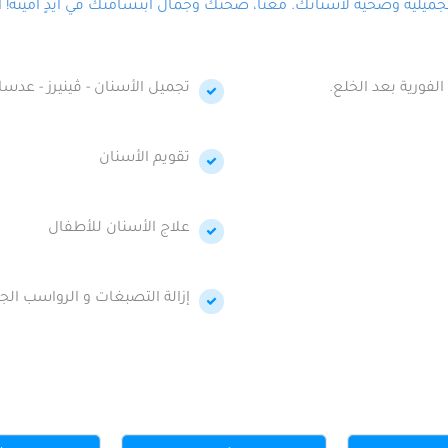
لية وصحية لأسنانك. معنا، صحتك وجمال ابتسامتك في أيدٍ أمينة! احج
الفورية بعد الخلع.
تجميل الأسنان - ڤينيرز - عدسا
تقويم الأسنان
علاج الأسنان للأطفال
إزالة التصبغات و الرواسب الجي