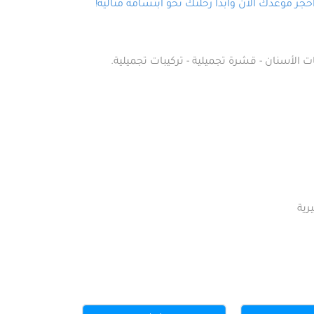
ز موعدك الآن وابدأ رحلتك نحو ابتسامة مثالية!
ت الأسنان - قشرة تجميلية - تركيبات تجميلية.
رية