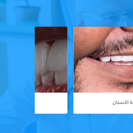
ڤينير الأسنان