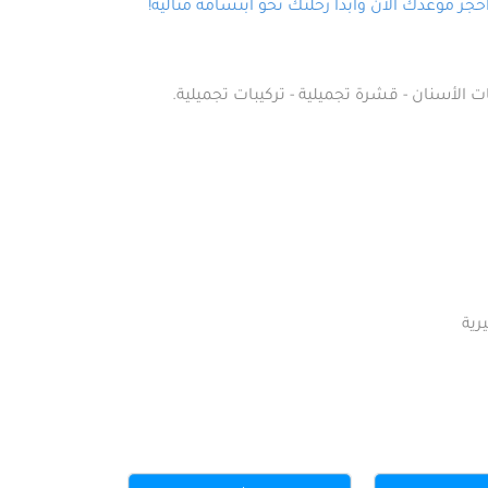
ز موعدك الآن وابدأ رحلتك نحو ابتسامة مثالية!
ت الأسنان - قشرة تجميلية - تركيبات تجميلية.
رية