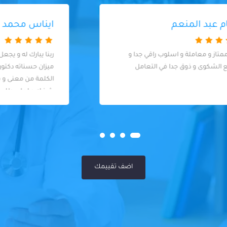
ايناس محمد خميس
ربنا يبارك له و يجعل كل حاجة بيعملها في
ميزان حسناته دكتور انسان بكل ما تحمله
الكلمة من معنى و ممتاز جدا و فاهم اوي في
شغله و لما بيطلب علاج او اشاعات بتبقي
فعلا الحالة محتاجة بيحاول علي قد ما يقدر ما
يجيش علي المريض او يكلفه كتير
اضف تقييمك