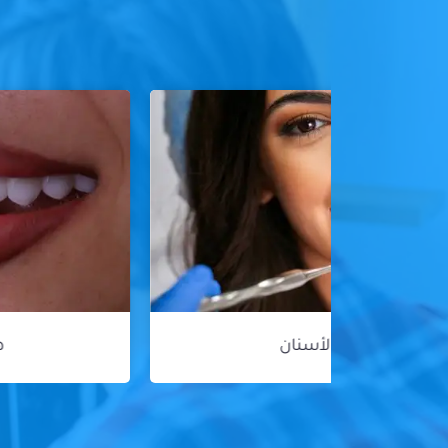
هوليود سمايل