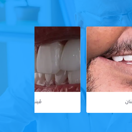
ڤينير الأسنان