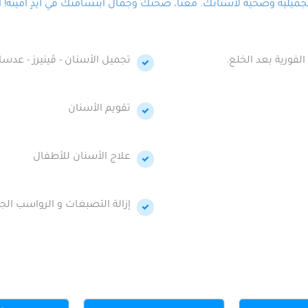
لية وصحية لأسنانك. معنا، صحتك وجمال ابتسامتك في أيدٍ أمينة! احج
الفورية بعد الخلع.
تجميل الأسنان - ڤينيرز - عدسا
تقويم الأسنان
علاج الأسنان للأطفال
إزالة التصبغات و الرواسب الجي