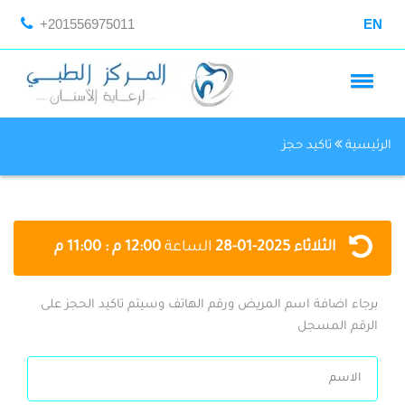
+201556975011
EN
الرئيسية
تاكيد حجز
الثلاثاء
2025-01-28
الساعة
12:00 م : 11:00 م
برجاء اضافة اسم المريض ورقم الهاتف وسيتم تاكيد الحجز على
الرقم المسجل