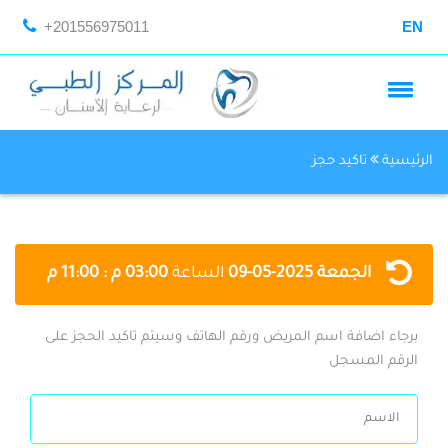
+201556975011
EN
الرئيسية
تاكيد حجز
الجمعة
2025-05-09
الساعة
03:00 م : 11:00 م
برجاء اضافة اسم المريض ورقم الهاتف وسيتم تاكيد الحجز على
الرقم المسجل