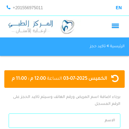
+201556975011
EN
الرئيسية
تاكيد حجز
الخميس
2025-07-03
الساعة
12:00 م : 11:00 م
برجاء اضافة اسم المريض ورقم الهاتف وسيتم تاكيد الحجز على
الرقم المسجل