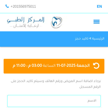
+201556975011
EN
الرئيسية
تاكيد حجز
الجمعة
2025-07-11
الساعة
03:00 م : 11:00 م
برجاء اضافة اسم المريض ورقم الهاتف وسيتم تاكيد الحجز على
الرقم المسجل