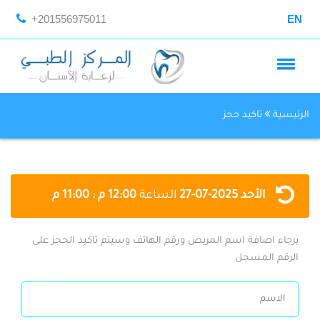
+201556975011
EN
الرئيسية
تاكيد حجز
الأحد
2025-07-27
الساعة
12:00 م : 11:00 م
برجاء اضافة اسم المريض ورقم الهاتف وسيتم تاكيد الحجز على
الرقم المسجل