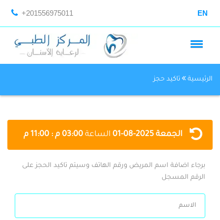
+201556975011
EN
الرئيسية
تاكيد حجز
الجمعة
2025-08-01
الساعة
03:00 م : 11:00 م
برجاء اضافة اسم المريض ورقم الهاتف وسيتم تاكيد الحجز على
الرقم المسجل