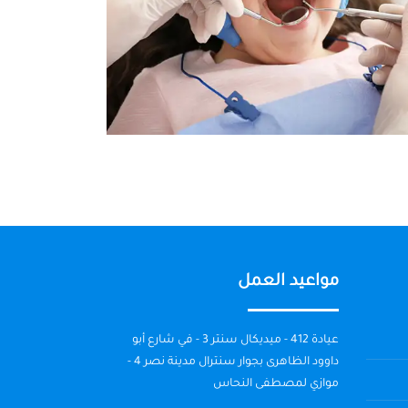
مواعيد العمل
عيادة 412 - ميديكال سنتر 3 - في شارع أبو
داوود الظاهرى بجوار سنترال مدينة نصر 4 -
موازي لمصطفى النحاس