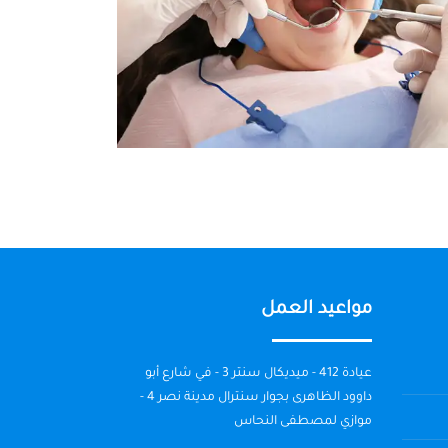
مواعيد العمل
عيادة 412 - ميديكال سنتر 3 - في شارع أبو
داوود الظاهرى بجوار سنترال مدينة نصر 4 -
موازي لمصطفى النحاس