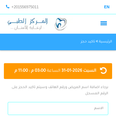
+201556975011
EN
الرئيسية
تاكيد حجز
السبت
2026-01-31
الساعة
03:00 م : 11:00 م
برجاء اضافة اسم المريض ورقم الهاتف وسيتم تاكيد الحجز على
الرقم المسجل