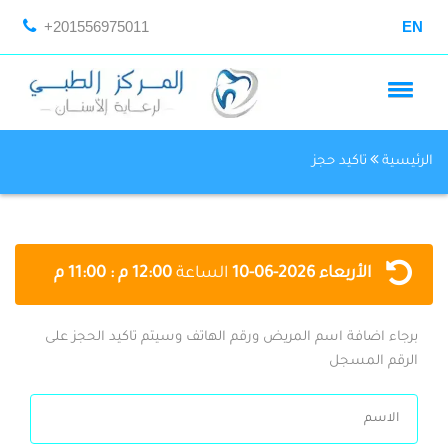
+201556975011
EN
الرئيسية
تاكيد حجز
الأربعاء
2026-06-10
الساعة
12:00 م : 11:00 م
برجاء اضافة اسم المريض ورقم الهاتف وسيتم تاكيد الحجز على
الرقم المسجل