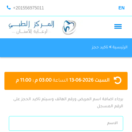
+201556975011
EN
الرئيسية
تاكيد حجز
السبت
2026-06-13
الساعة
03:00 م : 11:00 م
برجاء اضافة اسم المريض ورقم الهاتف وسيتم تاكيد الحجز على
الرقم المسجل