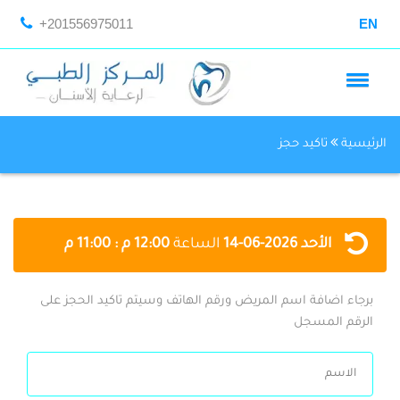
+201556975011
EN
الرئيسية
تاكيد حجز
الأحد
2026-06-14
الساعة
12:00 م : 11:00 م
برجاء اضافة اسم المريض ورقم الهاتف وسيتم تاكيد الحجز على
الرقم المسجل