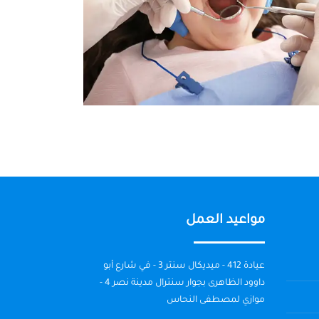
مواعيد العمل
عيادة 412 - ميديكال سنتر 3 - في شارع أبو
داوود الظاهرى بجوار سنترال مدينة نصر 4 -
موازي لمصطفى النحاس