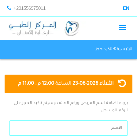
+201556975011
EN
الرئيسية
تاكيد حجز
الثلاثاء
2026-06-23
الساعة
12:00 م : 11:00 م
برجاء اضافة اسم المريض ورقم الهاتف وسيتم تاكيد الحجز على
الرقم المسجل