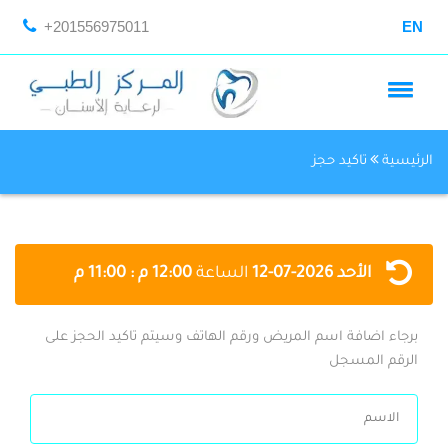
+201556975011
EN
الرئيسية
تاكيد حجز
الأحد
2026-07-12
الساعة
12:00 م : 11:00 م
برجاء اضافة اسم المريض ورقم الهاتف وسيتم تاكيد الحجز على
الرقم المسجل