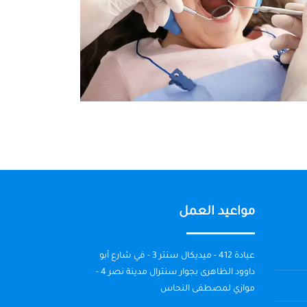
مواعيد العمل
عيادة 412 - ميديكال سنتر 3 - في شارع أبو
داوود الظاهرى بجوار سنترال مدينة نصر 4 -
موازي لمصطفى النحاس