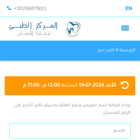
+201556975011
EN
الرئيسية
تاكيد حجز
الأحد
2026-07-19
الساعة
12:00 م : 11:00 م
برجاء اضافة اسم المريض ورقم الهاتف وسيتم تاكيد الحجز على
الرقم المسجل