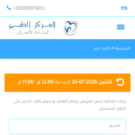
+201556975011
EN
الرئيسية
تاكيد حجز
الاثنين
2026-07-20
الساعة
12:00 م : 11:00 م
برجاء اضافة اسم المريض ورقم الهاتف وسيتم تاكيد الحجز على
الرقم المسجل