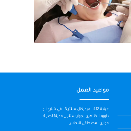
مواعيد العمل
عيادة 412 - ميديكال سنتر 3 - في شارع أبو
داوود الظاهرى بجوار سنترال مدينة نصر 4 -
موازي لمصطفى النحاس