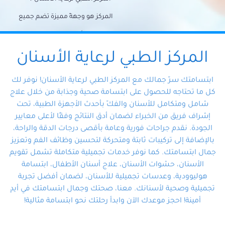
المركز هو وجهةً مميزة تضم جميع
احتياجات الأسنان تحت سقف واحد،
وتضمن لك حلاً شاملًا لجميع
المركز الطبي لرعاية الأسنان
مشكلات أسنانك بفضل فريقنا
ابتسامتك سرّ جمالك مع المركز الطبي لرعاية الأسنان! نوفر لك
المتخصص ذوي الخبرة، ستجد نفسك
كل ما تحتاجه للحصول على ابتسامة صحية وجذابة من خلال علاج
شامل ومتكامل للأسنان والفكّ بأحدث الأجهزة الطبية، تحت
في أيد أمينة تلبي احتياجاتك بكل
إشراف فريق من الخبراء لضمان أدق النتائج وفقًا لأعلى معايير
احترافية ودقة.
الجودة. نقدم جراحات فورية وعامة بأقصى درجات الدقة والراحة،
بالإضافة إلى تركيبات ثابتة ومتحركة لتحسين وظائف الفم وتعزيز
جمال ابتسامتك. كما نوفر خدمات تجميلية متكاملة تشمل تقويم
الأسنان، حشوات الأسنان، علاج أسنان الأطفال، ابتسامة
هوليوودية، وعدسات تجميلية للأسنان، لضمان أفضل تجربة
تجميلية وصحية لأسنانك. معنا، صحتك وجمال ابتسامتك في أيدٍ
أمينة! احجز موعدك الآن وابدأ رحلتك نحو ابتسامة مثالية!