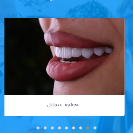
هوليود سمايل