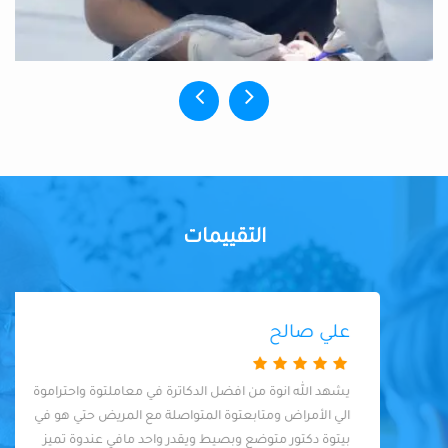
التقييمات
علي صالح
يشهد الله انوة من افضل الدكاترة في معاملتوة واحتراموة
الي الأمراض ومتابعتوة المتواصلة مع المريض حتي هو في
بيتوة دكتور متوضع وبصيط ويقدر واحد مافي عندوة تميز