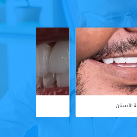
ڤينير الأسنان