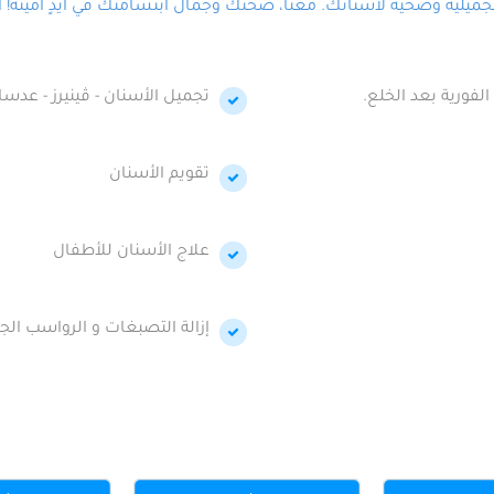
لية وصحية لأسنانك. معنا، صحتك وجمال ابتسامتك في أيدٍ أمينة! احج
الفورية بعد الخلع.
تجميل الأسنان - ڤينيرز - عدسا
تقويم الأسنان
علاج الأسنان للأطفال
إزالة التصبغات و الرواسب الجي