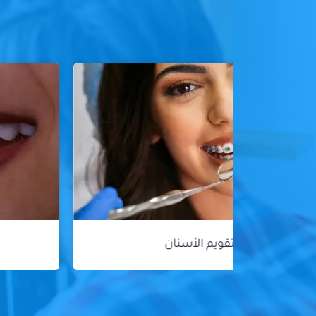
هوليود سمايل