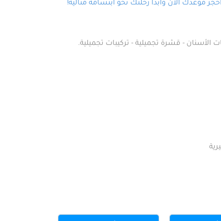
ز موعدك الآن وابدأ رحلتك نحو ابتسامة مثالية!
ت الأسنان - قشرة تجميلية - تركيبات تجميلية.
رية