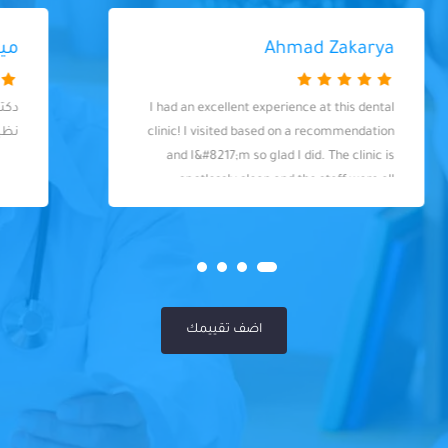
ميادة ابراهيم
دكتور شاطر جدا وعامل كل احتياطاته والعياده
نظيفه والمواعيد مظبوطه
اضف تقييمك