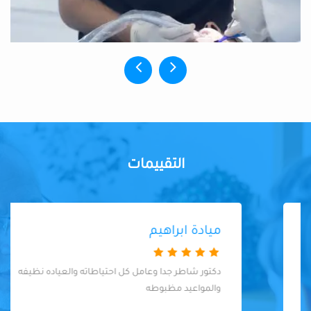
التقييمات
ميادة ابراهيم
دكتور شاطر جدا وعامل كل احتياطاته والعياده نظيفه
والمواعيد مظبوطه