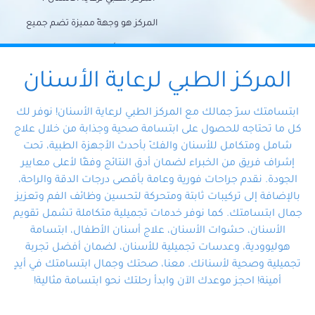
المركز هو وجهةً مميزة تضم جميع
احتياجات الأسنان تحت سقف واحد،
وتضمن لك حلاً شاملًا لجميع
المركز الطبي لرعاية الأسنان
مشكلات أسنانك بفضل فريقنا
ابتسامتك سرّ جمالك مع المركز الطبي لرعاية الأسنان! نوفر لك
المتخصص ذوي الخبرة، ستجد نفسك
كل ما تحتاجه للحصول على ابتسامة صحية وجذابة من خلال علاج
شامل ومتكامل للأسنان والفكّ بأحدث الأجهزة الطبية، تحت
في أيد أمينة تلبي احتياجاتك بكل
إشراف فريق من الخبراء لضمان أدق النتائج وفقًا لأعلى معايير
احترافية ودقة.
الجودة. نقدم جراحات فورية وعامة بأقصى درجات الدقة والراحة،
بالإضافة إلى تركيبات ثابتة ومتحركة لتحسين وظائف الفم وتعزيز
جمال ابتسامتك. كما نوفر خدمات تجميلية متكاملة تشمل تقويم
الأسنان، حشوات الأسنان، علاج أسنان الأطفال، ابتسامة
هوليوودية، وعدسات تجميلية للأسنان، لضمان أفضل تجربة
تجميلية وصحية لأسنانك. معنا، صحتك وجمال ابتسامتك في أيدٍ
أمينة! احجز موعدك الآن وابدأ رحلتك نحو ابتسامة مثالية!