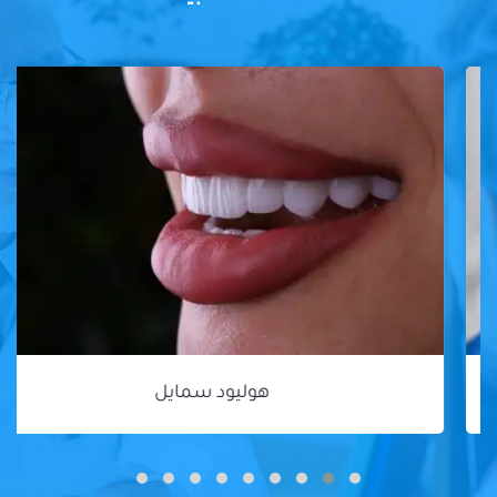
هوليود سمايل