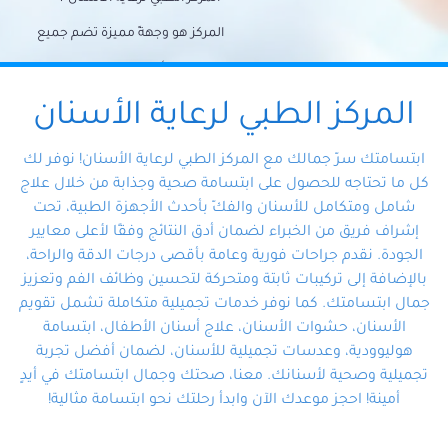
المركز هو وجهةً مميزة تضم جميع
احتياجات الأسنان تحت سقف واحد،
وتضمن لك حلاً شاملًا لجميع
المركز الطبي لرعاية الأسنان
مشكلات أسنانك بفضل فريقنا
ابتسامتك سرّ جمالك مع المركز الطبي لرعاية الأسنان! نوفر لك
المتخصص ذوي الخبرة، ستجد نفسك
كل ما تحتاجه للحصول على ابتسامة صحية وجذابة من خلال علاج
شامل ومتكامل للأسنان والفكّ بأحدث الأجهزة الطبية، تحت
في أيد أمينة تلبي احتياجاتك بكل
إشراف فريق من الخبراء لضمان أدق النتائج وفقًا لأعلى معايير
احترافية ودقة.
الجودة. نقدم جراحات فورية وعامة بأقصى درجات الدقة والراحة،
بالإضافة إلى تركيبات ثابتة ومتحركة لتحسين وظائف الفم وتعزيز
جمال ابتسامتك. كما نوفر خدمات تجميلية متكاملة تشمل تقويم
الأسنان، حشوات الأسنان، علاج أسنان الأطفال، ابتسامة
هوليوودية، وعدسات تجميلية للأسنان، لضمان أفضل تجربة
تجميلية وصحية لأسنانك. معنا، صحتك وجمال ابتسامتك في أيدٍ
أمينة! احجز موعدك الآن وابدأ رحلتك نحو ابتسامة مثالية!