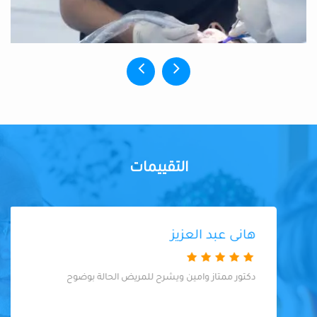
التقييمات
هانى عبد العزيز
دكتور ممتاز وامين ويشرح للمريض الحالة بوضوح