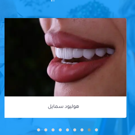
هوليود سمايل