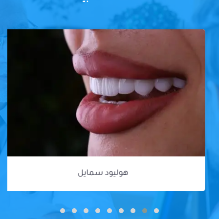
هوليود سمايل