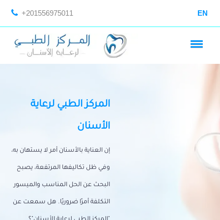
+201556975011
EN
المركز الطبي لرعاية
الأسنان
إن العناية بالأسنان أمر لا يستهان به،
وفي ظل تكاليفها المرتفعة، يصبح
البحث عن الحل المناسب والميسور
التكلفة أمرًا ضروريًا. هل سمعت عن
"المركز الطبي لرعاية الأسنان"؟