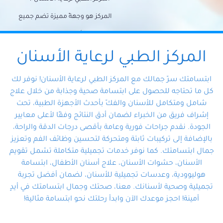
المركز هو وجهةً مميزة تضم جميع
احتياجات الأسنان تحت سقف واحد،
وتضمن لك حلاً شاملًا لجميع
المركز الطبي لرعاية الأسنان
مشكلات أسنانك بفضل فريقنا
ابتسامتك سرّ جمالك مع المركز الطبي لرعاية الأسنان! نوفر لك
المتخصص ذوي الخبرة، ستجد نفسك
كل ما تحتاجه للحصول على ابتسامة صحية وجذابة من خلال علاج
شامل ومتكامل للأسنان والفكّ بأحدث الأجهزة الطبية، تحت
في أيد أمينة تلبي احتياجاتك بكل
إشراف فريق من الخبراء لضمان أدق النتائج وفقًا لأعلى معايير
احترافية ودقة.
الجودة. نقدم جراحات فورية وعامة بأقصى درجات الدقة والراحة،
بالإضافة إلى تركيبات ثابتة ومتحركة لتحسين وظائف الفم وتعزيز
جمال ابتسامتك. كما نوفر خدمات تجميلية متكاملة تشمل تقويم
الأسنان، حشوات الأسنان، علاج أسنان الأطفال، ابتسامة
هوليوودية، وعدسات تجميلية للأسنان، لضمان أفضل تجربة
تجميلية وصحية لأسنانك. معنا، صحتك وجمال ابتسامتك في أيدٍ
أمينة! احجز موعدك الآن وابدأ رحلتك نحو ابتسامة مثالية!