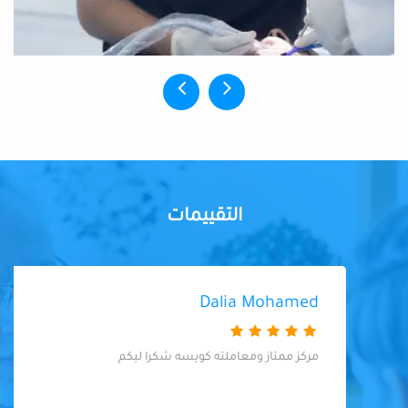
التقييمات
Dalia Mohamed
مركز ممتاز ومعاملته كويسه شكرا ليكم