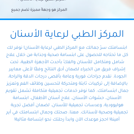
المركز هو وجهةً مميزة تضم جميع
احتياجات الأسنان تحت سقف واحد،
وتضمن لك حلاً شاملًا لجميع
المركز الطبي لرعاية الأسنان
مشكلات أسنانك بفضل فريقنا
ابتسامتك سرّ جمالك مع المركز الطبي لرعاية الأسنان! نوفر لك
المتخصص ذوي الخبرة، ستجد نفسك
كل ما تحتاجه للحصول على ابتسامة صحية وجذابة من خلال علاج
شامل ومتكامل للأسنان والفكّ بأحدث الأجهزة الطبية، تحت
في أيد أمينة تلبي احتياجاتك بكل
إشراف فريق من الخبراء لضمان أدق النتائج وفقًا لأعلى معايير
احترافية ودقة.
الجودة. نقدم جراحات فورية وعامة بأقصى درجات الدقة والراحة،
بالإضافة إلى تركيبات ثابتة ومتحركة لتحسين وظائف الفم وتعزيز
جمال ابتسامتك. كما نوفر خدمات تجميلية متكاملة تشمل تقويم
الأسنان، حشوات الأسنان، علاج أسنان الأطفال، ابتسامة
هوليوودية، وعدسات تجميلية للأسنان، لضمان أفضل تجربة
تجميلية وصحية لأسنانك. معنا، صحتك وجمال ابتسامتك في أيدٍ
أمينة! احجز موعدك الآن وابدأ رحلتك نحو ابتسامة مثالية!