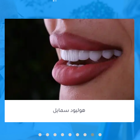
هوليود سمايل