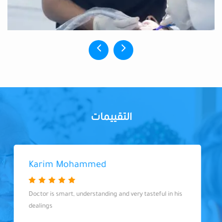
التقييمات
Karim Mohammed
Doctor is smart, understanding and very tasteful in his
dealings