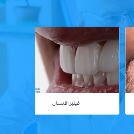
ڤينير الأسنان