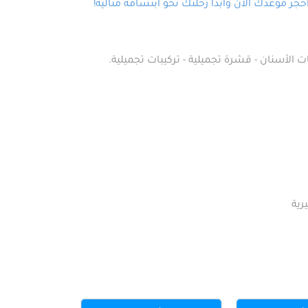
ز موعدك الآن وابدأ رحلتك نحو ابتسامة مثالية!
ت الأسنان - قشرة تجميلية - تركيبات تجميلية.
رية