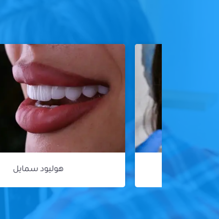
هوليود سمايل