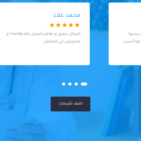
محمد علاء
المكان جميل و طاقم العمل كله friendly و
محترمين في التعامل
اضف تقييمك