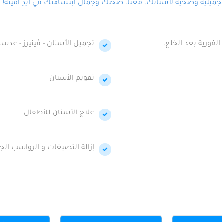
لية وصحية لأسنانك. معنا، صحتك وجمال ابتسامتك في أيدٍ أمينة! احج
الفورية بعد الخلع.
تجميل الأسنان - ڤينيرز - عدسا
تقويم الأسنان
علاج الأسنان للأطفال
إزالة التصبغات و الرواسب الجي