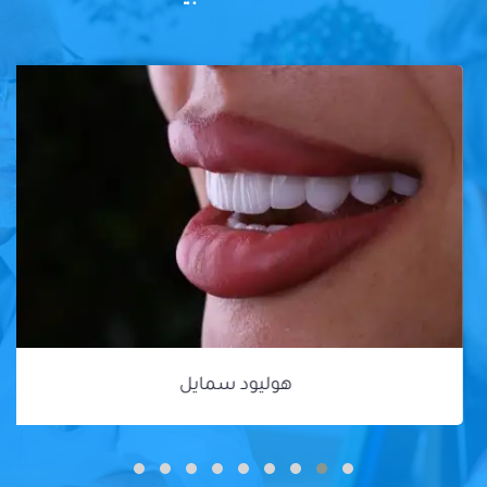
هوليود سمايل