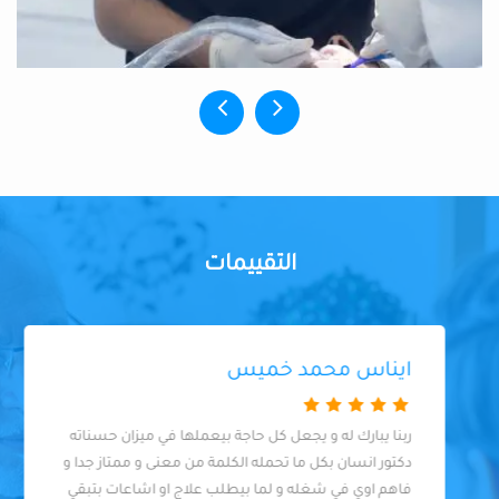
التقييمات
ايناس محمد خميس
ربنا يبارك له و يجعل كل حاجة بيعملها في ميزان حسناته
دكتور انسان بكل ما تحمله الكلمة من معنى و ممتاز جدا و
فاهم اوي في شغله و لما بيطلب علاج او اشاعات بتبقي