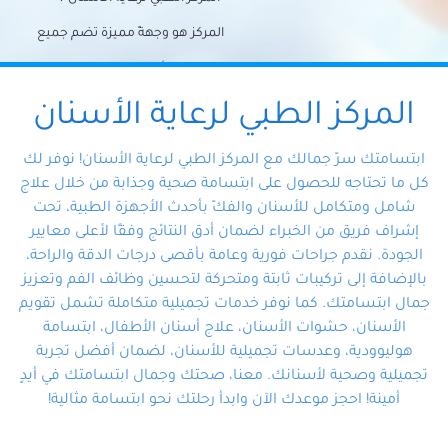
المركز هو وجهةً مميزة تضم جميع
احتياجات الأسنان تحت سقف واحد،
وتضمن لك حلاً شاملًا لجميع
المركز الطبي لرعاية الأسنان
مشكلات أسنانك بفضل فريقنا
ابتسامتك سرّ جمالك مع المركز الطبي لرعاية الأسنان! نوفر لك
المتخصص ذوي الخبرة، ستجد نفسك
كل ما تحتاجه للحصول على ابتسامة صحية وجذابة من خلال علاج
شامل ومتكامل للأسنان والفكّ بأحدث الأجهزة الطبية، تحت
في أيد أمينة تلبي احتياجاتك بكل
إشراف فريق من الخبراء لضمان أدق النتائج وفقًا لأعلى معايير
احترافية ودقة.
الجودة. نقدم جراحات فورية وعامة بأقصى درجات الدقة والراحة،
بالإضافة إلى تركيبات ثابتة ومتحركة لتحسين وظائف الفم وتعزيز
جمال ابتسامتك. كما نوفر خدمات تجميلية متكاملة تشمل تقويم
الأسنان، حشوات الأسنان، علاج أسنان الأطفال، ابتسامة
هوليوودية، وعدسات تجميلية للأسنان، لضمان أفضل تجربة
تجميلية وصحية لأسنانك. معنا، صحتك وجمال ابتسامتك في أيدٍ
أمينة! احجز موعدك الآن وابدأ رحلتك نحو ابتسامة مثالية!