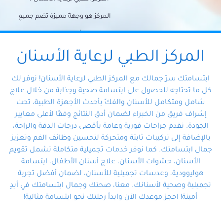
المركز هو وجهةً مميزة تضم جميع
احتياجات الأسنان تحت سقف واحد،
وتضمن لك حلاً شاملًا لجميع
المركز الطبي لرعاية الأسنان
مشكلات أسنانك بفضل فريقنا
ابتسامتك سرّ جمالك مع المركز الطبي لرعاية الأسنان! نوفر لك
المتخصص ذوي الخبرة، ستجد نفسك
كل ما تحتاجه للحصول على ابتسامة صحية وجذابة من خلال علاج
شامل ومتكامل للأسنان والفكّ بأحدث الأجهزة الطبية، تحت
في أيد أمينة تلبي احتياجاتك بكل
إشراف فريق من الخبراء لضمان أدق النتائج وفقًا لأعلى معايير
احترافية ودقة.
الجودة. نقدم جراحات فورية وعامة بأقصى درجات الدقة والراحة،
بالإضافة إلى تركيبات ثابتة ومتحركة لتحسين وظائف الفم وتعزيز
جمال ابتسامتك. كما نوفر خدمات تجميلية متكاملة تشمل تقويم
الأسنان، حشوات الأسنان، علاج أسنان الأطفال، ابتسامة
هوليوودية، وعدسات تجميلية للأسنان، لضمان أفضل تجربة
تجميلية وصحية لأسنانك. معنا، صحتك وجمال ابتسامتك في أيدٍ
أمينة! احجز موعدك الآن وابدأ رحلتك نحو ابتسامة مثالية!