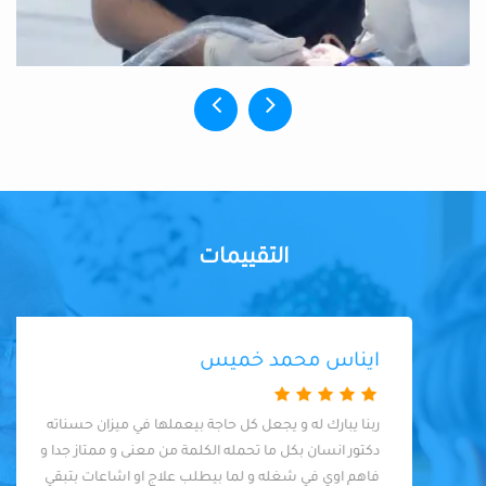
التقييمات
ايناس محمد خميس
ربنا يبارك له و يجعل كل حاجة بيعملها في ميزان حسناته
دكتور انسان بكل ما تحمله الكلمة من معنى و ممتاز جدا و
فاهم اوي في شغله و لما بيطلب علاج او اشاعات بتبقي