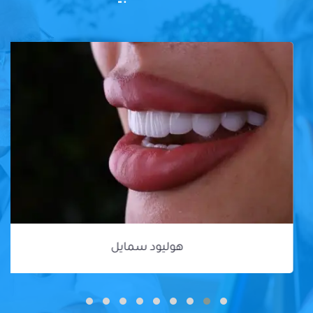
هوليود سمايل