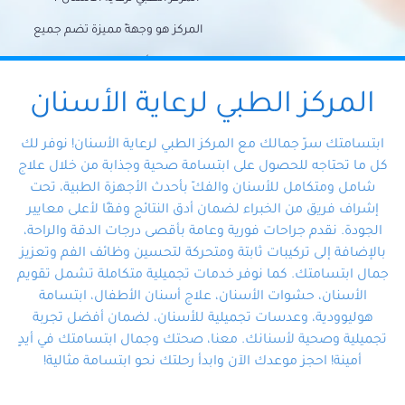
المركز هو وجهةً مميزة تضم جميع
احتياجات الأسنان تحت سقف واحد،
وتضمن لك حلاً شاملًا لجميع
المركز الطبي لرعاية الأسنان
مشكلات أسنانك بفضل فريقنا
ابتسامتك سرّ جمالك مع المركز الطبي لرعاية الأسنان! نوفر لك
المتخصص ذوي الخبرة، ستجد نفسك
كل ما تحتاجه للحصول على ابتسامة صحية وجذابة من خلال علاج
شامل ومتكامل للأسنان والفكّ بأحدث الأجهزة الطبية، تحت
في أيد أمينة تلبي احتياجاتك بكل
إشراف فريق من الخبراء لضمان أدق النتائج وفقًا لأعلى معايير
احترافية ودقة.
الجودة. نقدم جراحات فورية وعامة بأقصى درجات الدقة والراحة،
بالإضافة إلى تركيبات ثابتة ومتحركة لتحسين وظائف الفم وتعزيز
جمال ابتسامتك. كما نوفر خدمات تجميلية متكاملة تشمل تقويم
الأسنان، حشوات الأسنان، علاج أسنان الأطفال، ابتسامة
هوليوودية، وعدسات تجميلية للأسنان، لضمان أفضل تجربة
تجميلية وصحية لأسنانك. معنا، صحتك وجمال ابتسامتك في أيدٍ
أمينة! احجز موعدك الآن وابدأ رحلتك نحو ابتسامة مثالية!