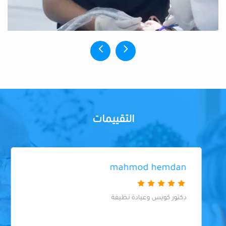
التقييمات
mahmod hemdan
دكتور كويس وعيادة نظيفة