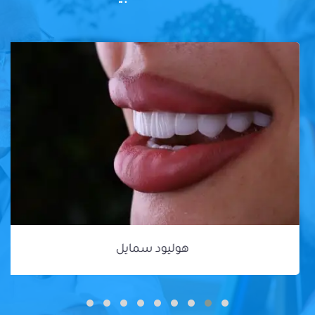
هوليود سمايل