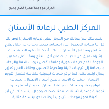
المركز هو وجهةً مميزة تضم جميع
احتياجات الأسنان تحت سقف واحد،
وتضمن لك حلاً شاملًا لجميع
المركز الطبي لرعاية الأسنان
مشكلات أسنانك بفضل فريقنا
ابتسامتك سرّ جمالك مع المركز الطبي لرعاية الأسنان! نوفر لك
المتخصص ذوي الخبرة، ستجد نفسك
كل ما تحتاجه للحصول على ابتسامة صحية وجذابة من خلال علاج
شامل ومتكامل للأسنان والفكّ بأحدث الأجهزة الطبية، تحت
في أيد أمينة تلبي احتياجاتك بكل
إشراف فريق من الخبراء لضمان أدق النتائج وفقًا لأعلى معايير
احترافية ودقة.
الجودة. نقدم جراحات فورية وعامة بأقصى درجات الدقة والراحة،
بالإضافة إلى تركيبات ثابتة ومتحركة لتحسين وظائف الفم وتعزيز
جمال ابتسامتك. كما نوفر خدمات تجميلية متكاملة تشمل تقويم
الأسنان، حشوات الأسنان، علاج أسنان الأطفال، ابتسامة
هوليوودية، وعدسات تجميلية للأسنان، لضمان أفضل تجربة
تجميلية وصحية لأسنانك. معنا، صحتك وجمال ابتسامتك في أيدٍ
أمينة! احجز موعدك الآن وابدأ رحلتك نحو ابتسامة مثالية!