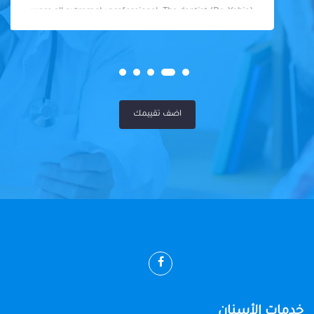
were all extremely professional. The dentist (Dr. Yahia)
was fantastic - knowledgeable, skilled, and so friendly. I
felt well taken care of throughout my visit. Highly
recommended!
اضف تقييمك
خدمات الأسنان