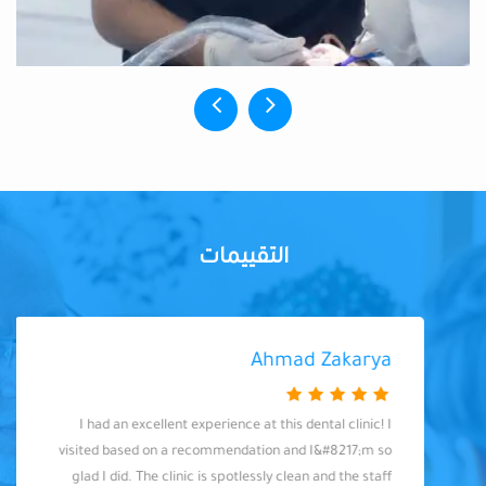
التقييمات
Ahmad Zakarya
I had an excellent experience at this dental clinic! I
visited based on a recommendation and I&#8217;m so
glad I did. The clinic is spotlessly clean and the staff