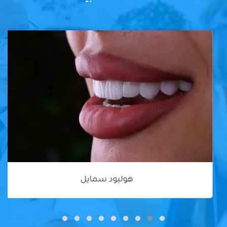
هوليود سمايل