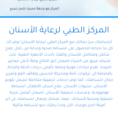
المركز هو وجهةً مميزة تضم جميع
احتياجات الأسنان تحت سقف واحد،
وتضمن لك حلاً شاملًا لجميع
المركز الطبي لرعاية الأسنان
مشكلات أسنانك بفضل فريقنا
ابتسامتك سرّ جمالك مع المركز الطبي لرعاية الأسنان! نوفر لك
المتخصص ذوي الخبرة، ستجد نفسك
كل ما تحتاجه للحصول على ابتسامة صحية وجذابة من خلال علاج
شامل ومتكامل للأسنان والفكّ بأحدث الأجهزة الطبية، تحت
في أيد أمينة تلبي احتياجاتك بكل
إشراف فريق من الخبراء لضمان أدق النتائج وفقًا لأعلى معايير
احترافية ودقة.
الجودة. نقدم جراحات فورية وعامة بأقصى درجات الدقة والراحة،
بالإضافة إلى تركيبات ثابتة ومتحركة لتحسين وظائف الفم وتعزيز
جمال ابتسامتك. كما نوفر خدمات تجميلية متكاملة تشمل تقويم
الأسنان، حشوات الأسنان، علاج أسنان الأطفال، ابتسامة
هوليوودية، وعدسات تجميلية للأسنان، لضمان أفضل تجربة
تجميلية وصحية لأسنانك. معنا، صحتك وجمال ابتسامتك في أيدٍ
أمينة! احجز موعدك الآن وابدأ رحلتك نحو ابتسامة مثالية!