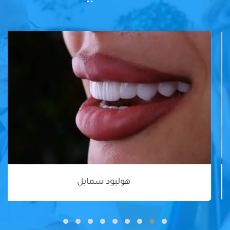
هوليود سمايل