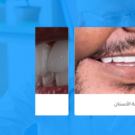
ڤينير الأسنان