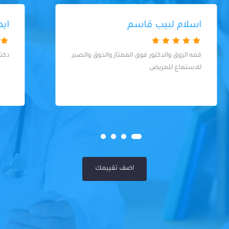
ايمان شعيب
دكتور ممتاز ربنا يبارك فيهويحفظه
اضف تقييمك