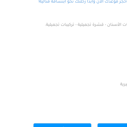
ز موعدك الآن وابدأ رحلتك نحو ابتسامة مثالية!
ت الأسنان - قشرة تجميلية - تركيبات تجميلية.
رية