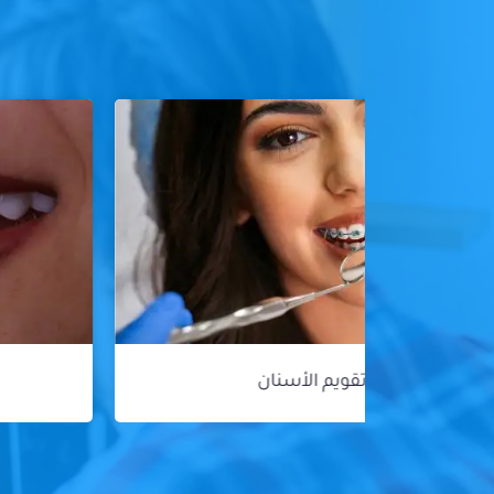
هوليود سمايل