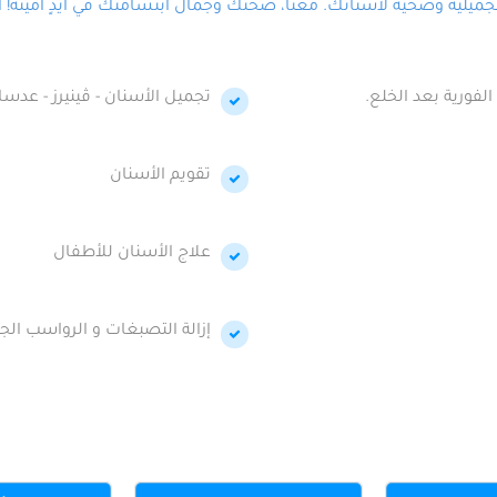
لية وصحية لأسنانك. معنا، صحتك وجمال ابتسامتك في أيدٍ أمينة! احج
الفورية بعد الخلع.
تجميل الأسنان - ڤينيرز - عدسا
تقويم الأسنان
علاج الأسنان للأطفال
إزالة التصبغات و الرواسب الجي