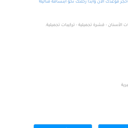
ز موعدك الآن وابدأ رحلتك نحو ابتسامة مثالية!
ت الأسنان - قشرة تجميلية - تركيبات تجميلية.
رية