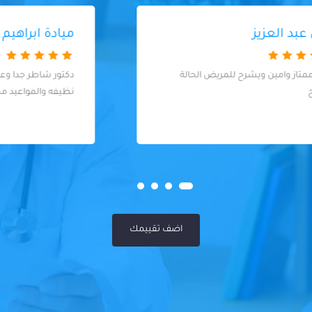
ميادة ابراهيم
دكتور شاطر جدا وعامل كل احتياطاته والعياده
نظيفه والمواعيد مظبوطه
اضف تقييمك