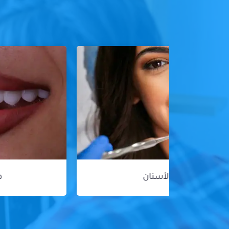
هوليود سمايل