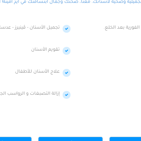
لية وصحية لأسنانك. معنا، صحتك وجمال ابتسامتك في أيدٍ أمينة! احج
الفورية بعد الخلع.
تجميل الأسنان - ڤينيرز - عدسا
تقويم الأسنان
علاج الأسنان للأطفال
إزالة التصبغات و الرواسب الجي