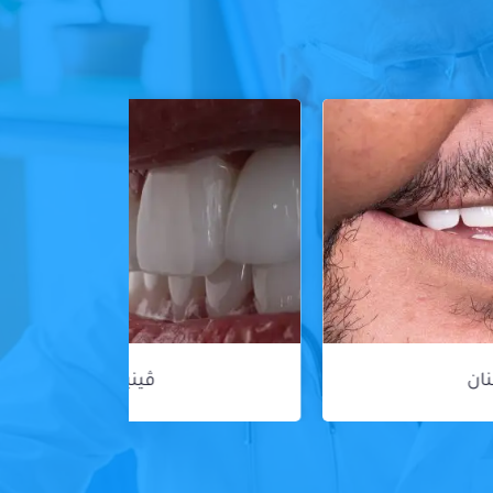
ڤينير الأسنان