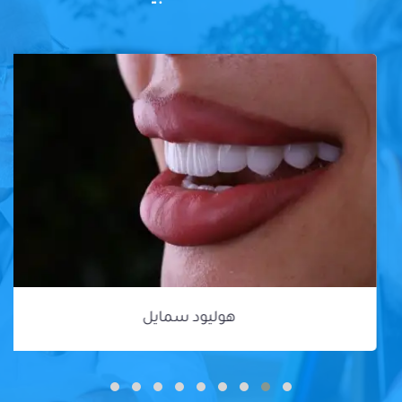
هوليود سمايل