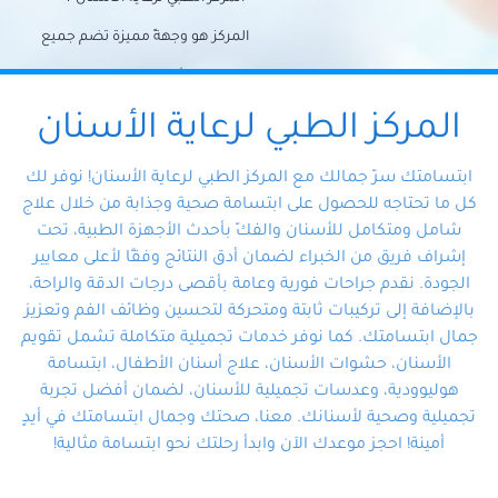
المركز هو وجهةً مميزة تضم جميع
احتياجات الأسنان تحت سقف واحد،
وتضمن لك حلاً شاملًا لجميع
المركز الطبي لرعاية الأسنان
مشكلات أسنانك بفضل فريقنا
ابتسامتك سرّ جمالك مع المركز الطبي لرعاية الأسنان! نوفر لك
المتخصص ذوي الخبرة، ستجد نفسك
كل ما تحتاجه للحصول على ابتسامة صحية وجذابة من خلال علاج
شامل ومتكامل للأسنان والفكّ بأحدث الأجهزة الطبية، تحت
في أيد أمينة تلبي احتياجاتك بكل
إشراف فريق من الخبراء لضمان أدق النتائج وفقًا لأعلى معايير
احترافية ودقة.
الجودة. نقدم جراحات فورية وعامة بأقصى درجات الدقة والراحة،
بالإضافة إلى تركيبات ثابتة ومتحركة لتحسين وظائف الفم وتعزيز
جمال ابتسامتك. كما نوفر خدمات تجميلية متكاملة تشمل تقويم
الأسنان، حشوات الأسنان، علاج أسنان الأطفال، ابتسامة
هوليوودية، وعدسات تجميلية للأسنان، لضمان أفضل تجربة
تجميلية وصحية لأسنانك. معنا، صحتك وجمال ابتسامتك في أيدٍ
أمينة! احجز موعدك الآن وابدأ رحلتك نحو ابتسامة مثالية!