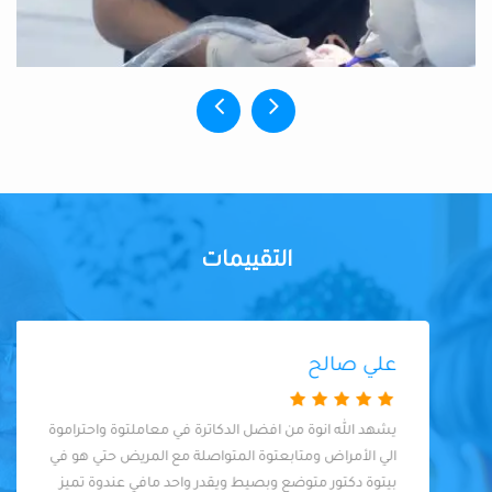
التقييمات
علي صالح
يشهد الله انوة من افضل الدكاترة في معاملتوة واحتراموة
الي الأمراض ومتابعتوة المتواصلة مع المريض حتي هو في
بيتوة دكتور متوضع وبصيط ويقدر واحد مافي عندوة تميز