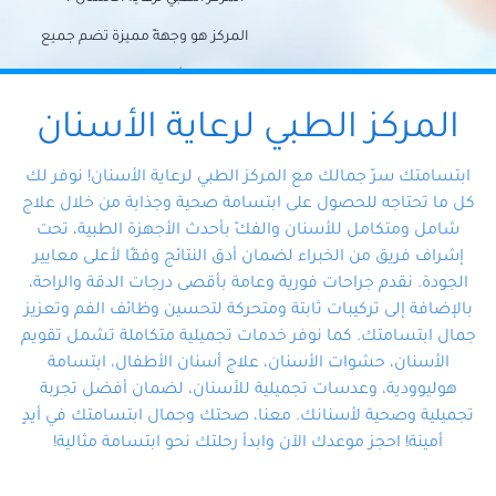
المركز هو وجهةً مميزة تضم جميع
احتياجات الأسنان تحت سقف واحد،
وتضمن لك حلاً شاملًا لجميع
المركز الطبي لرعاية الأسنان
مشكلات أسنانك بفضل فريقنا
ابتسامتك سرّ جمالك مع المركز الطبي لرعاية الأسنان! نوفر لك
المتخصص ذوي الخبرة، ستجد نفسك
كل ما تحتاجه للحصول على ابتسامة صحية وجذابة من خلال علاج
شامل ومتكامل للأسنان والفكّ بأحدث الأجهزة الطبية، تحت
في أيد أمينة تلبي احتياجاتك بكل
إشراف فريق من الخبراء لضمان أدق النتائج وفقًا لأعلى معايير
احترافية ودقة.
الجودة. نقدم جراحات فورية وعامة بأقصى درجات الدقة والراحة،
بالإضافة إلى تركيبات ثابتة ومتحركة لتحسين وظائف الفم وتعزيز
جمال ابتسامتك. كما نوفر خدمات تجميلية متكاملة تشمل تقويم
الأسنان، حشوات الأسنان، علاج أسنان الأطفال، ابتسامة
هوليوودية، وعدسات تجميلية للأسنان، لضمان أفضل تجربة
تجميلية وصحية لأسنانك. معنا، صحتك وجمال ابتسامتك في أيدٍ
أمينة! احجز موعدك الآن وابدأ رحلتك نحو ابتسامة مثالية!