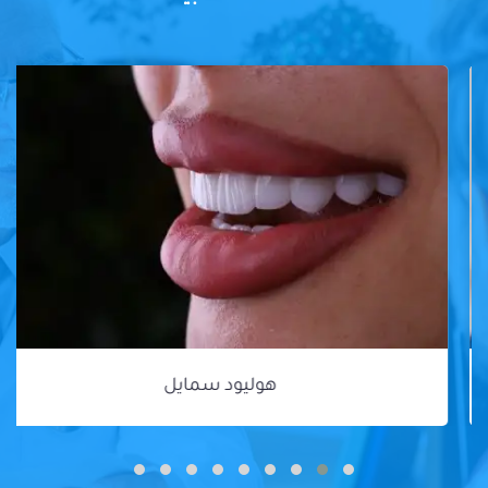
هوليود سمايل