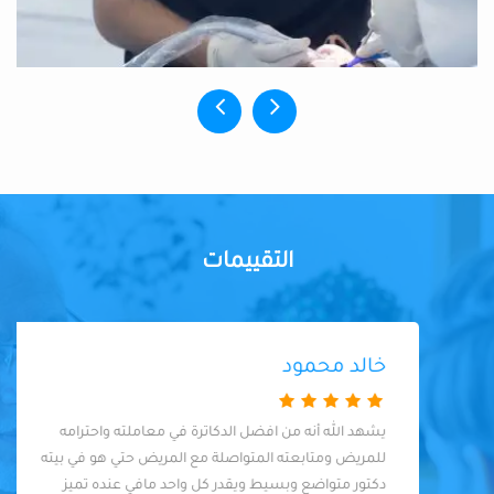
التقييمات
خالد محمود
يشهد الله أنه من افضل الدكاترة في معاملته واحترامه
للمريض ومتابعته المتواصلة مع المريض حتي هو في بيته
دكتور متواضع وبسيط ويقدر كل واحد مافي عنده تميز