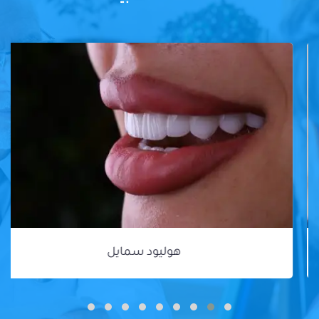
هوليود سمايل