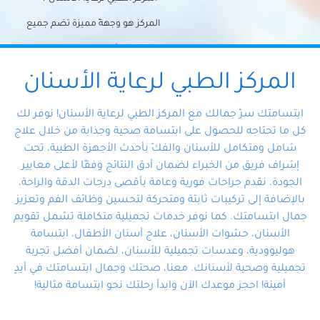
المركز هو وجهةً مميزة تضم جميع
احتياجات الأسنان تحت سقف واحد،
وتضمن لك حلاً شاملًا لجميع
المركز الطبي لرعاية الأسنان
مشكلات أسنانك بفضل فريقنا
ابتسامتك سرّ جمالك مع المركز الطبي لرعاية الأسنان! نوفر لك
المتخصص ذوي الخبرة، ستجد نفسك
كل ما تحتاجه للحصول على ابتسامة صحية وجذابة من خلال علاج
شامل ومتكامل للأسنان والفكّ بأحدث الأجهزة الطبية، تحت
في أيد أمينة تلبي احتياجاتك بكل
إشراف فريق من الخبراء لضمان أدق النتائج وفقًا لأعلى معايير
احترافية ودقة.
الجودة. نقدم جراحات فورية وعامة بأقصى درجات الدقة والراحة،
بالإضافة إلى تركيبات ثابتة ومتحركة لتحسين وظائف الفم وتعزيز
جمال ابتسامتك. كما نوفر خدمات تجميلية متكاملة تشمل تقويم
الأسنان، حشوات الأسنان، علاج أسنان الأطفال، ابتسامة
هوليوودية، وعدسات تجميلية للأسنان، لضمان أفضل تجربة
تجميلية وصحية لأسنانك. معنا، صحتك وجمال ابتسامتك في أيدٍ
أمينة! احجز موعدك الآن وابدأ رحلتك نحو ابتسامة مثالية!