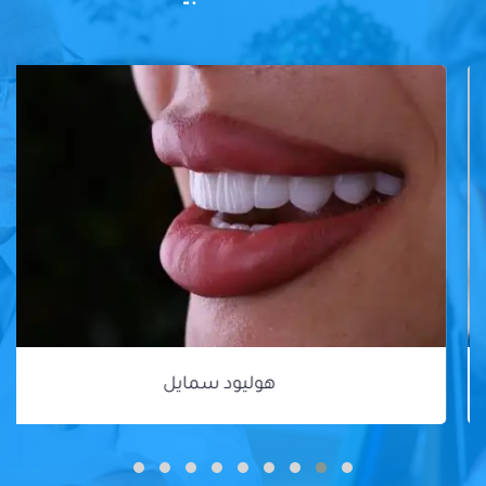
هوليود سمايل