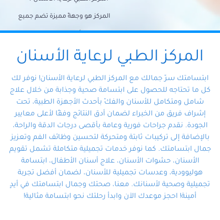
المركز هو وجهةً مميزة تضم جميع
احتياجات الأسنان تحت سقف واحد،
وتضمن لك حلاً شاملًا لجميع
المركز الطبي لرعاية الأسنان
مشكلات أسنانك بفضل فريقنا
ابتسامتك سرّ جمالك مع المركز الطبي لرعاية الأسنان! نوفر لك
المتخصص ذوي الخبرة، ستجد نفسك
كل ما تحتاجه للحصول على ابتسامة صحية وجذابة من خلال علاج
شامل ومتكامل للأسنان والفكّ بأحدث الأجهزة الطبية، تحت
في أيد أمينة تلبي احتياجاتك بكل
إشراف فريق من الخبراء لضمان أدق النتائج وفقًا لأعلى معايير
احترافية ودقة.
الجودة. نقدم جراحات فورية وعامة بأقصى درجات الدقة والراحة،
بالإضافة إلى تركيبات ثابتة ومتحركة لتحسين وظائف الفم وتعزيز
جمال ابتسامتك. كما نوفر خدمات تجميلية متكاملة تشمل تقويم
الأسنان، حشوات الأسنان، علاج أسنان الأطفال، ابتسامة
هوليوودية، وعدسات تجميلية للأسنان، لضمان أفضل تجربة
تجميلية وصحية لأسنانك. معنا، صحتك وجمال ابتسامتك في أيدٍ
أمينة! احجز موعدك الآن وابدأ رحلتك نحو ابتسامة مثالية!