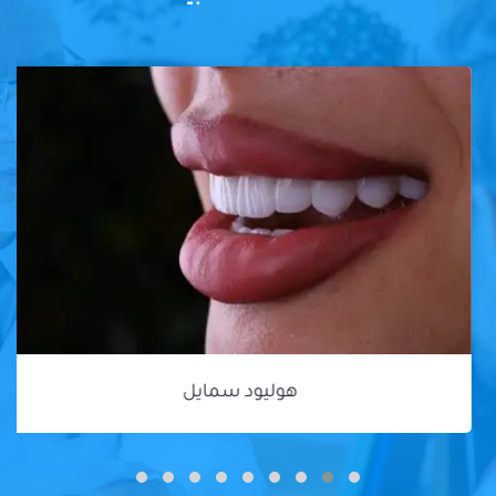
هوليود سمايل