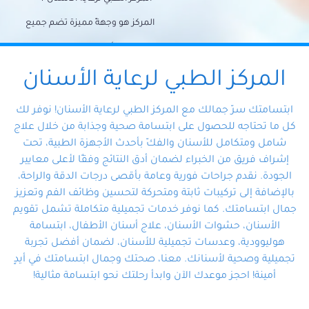
المركز هو وجهةً مميزة تضم جميع
احتياجات الأسنان تحت سقف واحد،
وتضمن لك حلاً شاملًا لجميع
المركز الطبي لرعاية الأسنان
مشكلات أسنانك بفضل فريقنا
ابتسامتك سرّ جمالك مع المركز الطبي لرعاية الأسنان! نوفر لك
المتخصص ذوي الخبرة، ستجد نفسك
كل ما تحتاجه للحصول على ابتسامة صحية وجذابة من خلال علاج
شامل ومتكامل للأسنان والفكّ بأحدث الأجهزة الطبية، تحت
في أيد أمينة تلبي احتياجاتك بكل
إشراف فريق من الخبراء لضمان أدق النتائج وفقًا لأعلى معايير
احترافية ودقة.
الجودة. نقدم جراحات فورية وعامة بأقصى درجات الدقة والراحة،
بالإضافة إلى تركيبات ثابتة ومتحركة لتحسين وظائف الفم وتعزيز
جمال ابتسامتك. كما نوفر خدمات تجميلية متكاملة تشمل تقويم
الأسنان، حشوات الأسنان، علاج أسنان الأطفال، ابتسامة
هوليوودية، وعدسات تجميلية للأسنان، لضمان أفضل تجربة
تجميلية وصحية لأسنانك. معنا، صحتك وجمال ابتسامتك في أيدٍ
أمينة! احجز موعدك الآن وابدأ رحلتك نحو ابتسامة مثالية!